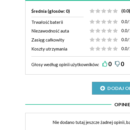
(0.0
Średnia (głosów: 0)
0.0/
Trwałość baterii
0.0/
Niezawodność auta
0.0/
Zasięg całkowity
0.0/
Koszty utrzymania
0
0
Głosy według
opinii
użytkowników:
DODAJ O
OPIN
Nie dodano tutaj jeszcze żadnej opinii, b