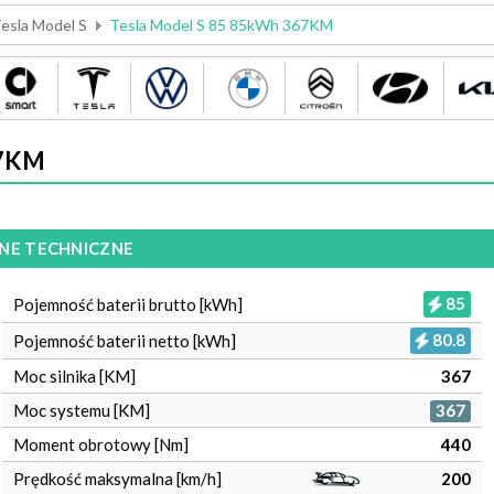
esla Model S
Tesla Model S 85 85kWh 367KM
67KM
NE TECHNICZNE
85
Pojemność baterii brutto [kWh]
80.8
Pojemność baterii netto [kWh]
Moc silnika [KM]
367
Moc systemu [KM]
367
Moment obrotowy [Nm]
440
Prędkość maksymalna [km/h]
200