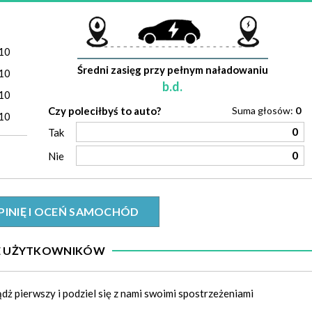
)
10
Średni zasięg przy pełnym naładowaniu
10
b.d.
10
Czy poleciłbyś to auto?
Suma głosów:
0
10
0
Tak
0
Nie
PINIĘ I OCEŃ SAMOCHÓD
IE UŻYTKOWNIKÓW
ądż pierwszy i podziel się z nami swoimi spostrzeżeniami