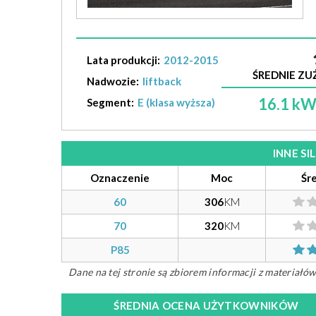
Lata produkcji:
2012-2015
ŚREDNIE ZUŻ
Nadwozie:
liftback
16.1 k
Segment:
E (klasa wyższa)
INNE S
Oznaczenie
Moc
Śr
60
306
KM
70
320
KM
P85
Dane na tej stronie są zbiorem informacji z materiał
ŚREDNIA OCENA UŻYTKOWNIKÓW