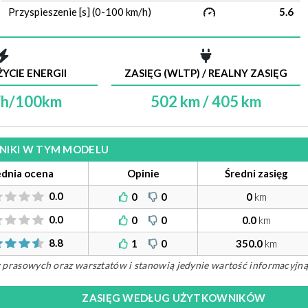
Przyspieszenie [s] (0-100 km/h)
5.6
YCIE ENERGII
ZASIĘG (WLTP) / REALNY ZASIĘG
Wh/100km
502 km / 405 km
ILNIKI W TYM MODELU
ednia ocena
Opinie
Średni zasięg
0.0
0
0
0
km
0.0
0
0
0.0
km
8.8
1
0
350.0
km
ów prasowych oraz warsztatów i stanowią jedynie wartość informacyjną
ZASIĘG WEDŁUG UŻYTKOWNIKÓW