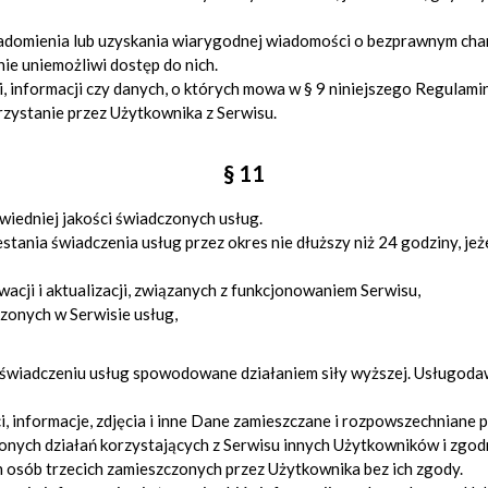
omienia lub uzyskania wiarygodnej wiadomości o bezprawnym charak
nie uniemożliwi dostęp do nich.
, informacji czy danych, o których mowa w § 9 niniejszego Regulami
rzystanie przez Użytkownika z Serwisu.
§ 11
iedniej jakości świadczonych usług.
nia świadczenia usług przez okres nie dłuższy niż 24 godziny, jeżel
acji i aktualizacji, związanych z funkcjonowaniem Serwisu,
zonych w Serwisie usług,
świadczeniu usług spowodowane działaniem siły wyższej. Usługodaw
, informacje, zdjęcia i inne Dane zamieszczane i rozpowszechniane 
onych działań korzystających z Serwisu innych Użytkowników i zgodn
ch osób trzecich zamieszczonych przez Użytkownika bez ich zgody.