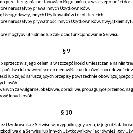
 do przestrzegania postanowień Regulaminu, a w szczególności do:
które naruszałyby prawa innych Użytkowników,
dę Usługodawcy, innych Użytkowników i osób trzecich,
tóre naruszałyby prywatność innych Użytkowników, z wyjątkiem sytua
tóre mogłyby utrudniać lub zakłócać funkcjonowanie Serwisu.
§ 9
 sprzeczny z jego celem, a w szczególności umieszczanie na nim treśc
ój państwa lub nawołujące do nienawiści na tle różnic narodowościo
eści lub zdjęć naruszających przepisy powszechnie obowiązującego 
ych osób.
wanych za wulgarne, obelżywe, obraźliwe, propagujące przemoc, na
ność innych osób.
§ 10
 Użytkownika z Serwisu w przypadku, gdy uzna, iż jego działalność
t szkodliwa dla Serwisu lub innych Użytkowników, jak również, gdy U