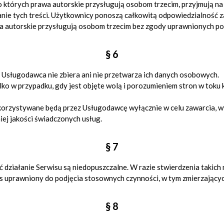
o których prawa autorskie przysługują osobom trzecim, przyjmują na
e tych treści. Użytkownicy ponoszą całkowitą odpowiedzialność za
awa autorskie przysługują osobom trzecim bez zgody uprawnionych p
§ 6
Usługodawca nie zbiera ani nie przetwarza ich danych osobowych.
o w przypadku, gdy jest objęte wolą i porozumieniem stron w toku 
rzystywane będą przez Usługodawcę wyłącznie w celu zawarcia, w
ej jakości świadczonych usług.
§ 7
ać działanie Serwisu są niedopuszczalne. W razie stwierdzenia tak
 uprawniony do podjęcia stosownych czynności, w tym zmierzających
§ 8