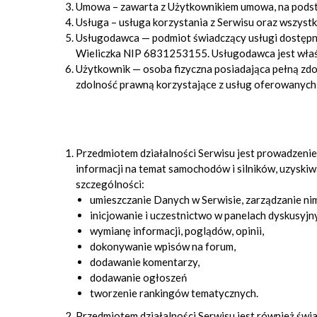
Umowa – zawarta z Użytkownikiem umowa, na podst
Usługa – usługa korzystania z Serwisu oraz wszystk
Usługodawca — podmiot świadczący usługi dostępne 
Wieliczka NIP 6831253155. Usługodawca jest właś
Użytkownik — osoba fizyczna posiadająca pełną zdo
zdolność prawną korzystające z usług oferowanych 
Przedmiotem działalności Serwisu jest prowadzenie
informacji na temat samochodów i silników, uzysk
szczególności:
umieszczanie Danych w Serwisie, zarządzanie nim
inicjowanie i uczestnictwo w panelach dyskusyjn
wymianę informacji, poglądów, opinii,
dokonywanie wpisów na forum,
dodawanie komentarzy,
dodawanie ogłoszeń
tworzenie rankingów tematycznych.
Przedmiotem działalności Serwisu jest również św