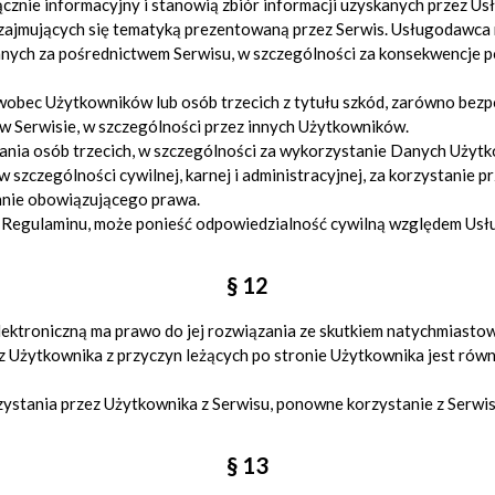
ącznie informacyjny i stanowią zbiór informacji uzyskanych przez U
zajmujących się tematyką prezentowaną przez Serwis. Usługodawca n
nych za pośrednictwem Serwisu, w szczególności za konsekwencje po
obec Użytkowników lub osób trzecich z tytułu szkód, zarówno bezpo
w Serwisie, w szczególności przez innych Użytkowników.
ania osób trzecich, w szczególności za wykorzystanie Danych Użytk
 szczególności cywilnej, karnej i administracyjnej, za korzystanie 
hnie obowiązującego prawa.
 Regulaminu, może ponieść odpowiedzialność cywilną względem Usłu
§ 12
lektroniczną ma prawo do jej rozwiązania ze skutkiem natychmiasto
 Użytkownika z przyczyn leżących po stronie Użytkownika jest rów
ystania przez Użytkownika z Serwisu, ponowne korzystanie z Serw
§ 13