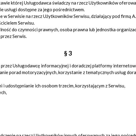
awie której Usługodawca świadczy na rzecz Użytkowników oferowan
ie usługi dostępne za jego pośrednictwem.
w Serwisie na rzecz Użytkowników Serwisu, działający pod firmą A
cicielem Serwisu.
lność do czynności prawnych, osoba prawna lub jednostka organiza
przez Serwis.
§ 3
 przez Usługodawcę informacyjnej i doradczej platformy interneto
iwanie porad motoryzacyjnych, korzystanie z tematycznych usług d
i i udostępnianie ich osobom trzecim, korzystającym z Serwisu,
ych,
iadczenie na rzecz Użytkowników innych oferowanych za jego pośred