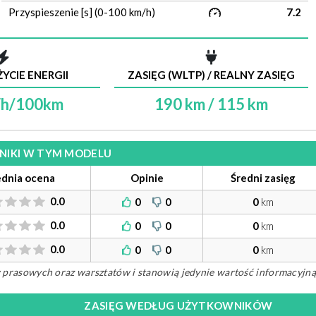
Przyspieszenie [s] (0-100 km/h)
7.2
YCIE ENERGII
ZASIĘG (WLTP) / REALNY ZASIĘG
Wh/100km
190 km / 115 km
ILNIKI W TYM MODELU
ednia ocena
Opinie
Średni zasięg
0.0
0
0
0
km
0.0
0
0
0
km
0.0
0
0
0
km
ów prasowych oraz warsztatów i stanowią jedynie wartość informacyjną
ZASIĘG WEDŁUG UŻYTKOWNIKÓW