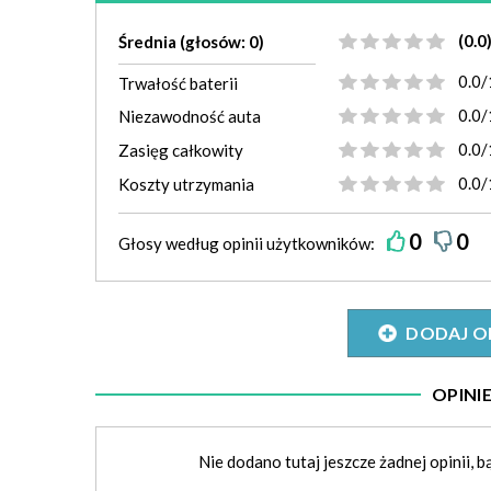
(0.0
Średnia (głosów: 0)
0.0/
Trwałość baterii
0.0/
Niezawodność auta
0.0/
Zasięg całkowity
0.0/
Koszty utrzymania
0
0
Głosy według
opinii
użytkowników:
DODAJ O
OPIN
Nie dodano tutaj jeszcze żadnej opinii, b