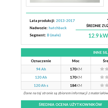
Lata produkcji:
2013-2017
ŚREDNIE ZUŻ
Nadwozie:
hatchback
12.9 k
Segment:
B (małe)
INNE S
Oznaczenie
Moc
Śr
94 Ah
170
KM
120 Ah
170
KM
120 Ah s
184
KM
Dane na tej stronie są zbiorem informacji z materiał
ŚREDNIA OCENA UŻYTKOWNIKÓW