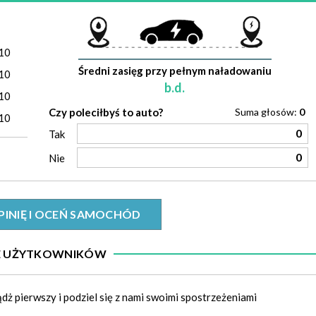
)
10
Średni zasięg przy pełnym naładowaniu
10
b.d.
10
Czy poleciłbyś to auto?
Suma głosów:
0
10
0
Tak
0
Nie
PINIĘ I OCEŃ SAMOCHÓD
IE UŻYTKOWNIKÓW
ądż pierwszy i podziel się z nami swoimi spostrzeżeniami