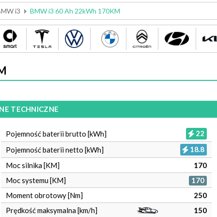
BMW i3
BMW i3 60 Ah 22kWh 170KM
KM
NE TECHNICZNE
22
Pojemność baterii brutto [kWh]
18.8
Pojemność baterii netto [kWh]
Moc silnika [KM]
170
Moc systemu [KM]
170
Moment obrotowy [Nm]
250
Prędkość maksymalna [km/h]
150