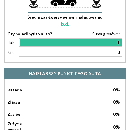
Średni zasięg przy pełnym naładowaniu
b.d.
Czy poleciłbyś to auto?
Suma głosów:
1
1
Tak
0
Nie
NAJSŁABSZY PUNKT TEGO AUTA
0%
Bateria
0%
Złącza
0%
Zasięg
Zużycie
0%
energii