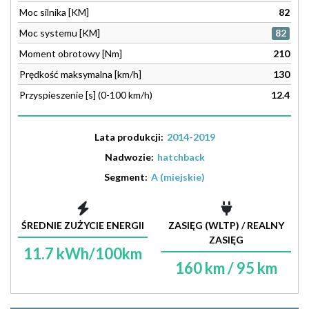
Moc silnika [KM]
82
Moc systemu [KM]
82
Moment obrotowy [Nm]
210
Prędkość maksymalna [km/h]
130
Przyspieszenie [s] (0-100 km/h)
12.4
Lata produkcji:
2014-2019
Nadwozie:
hatchback
Segment:
A (miejskie)
ŚREDNIE ZUŻYCIE ENERGII
ZASIĘG (WLTP) / REALNY
ZASIĘG
11.7 kWh/100km
160 km / 95 km