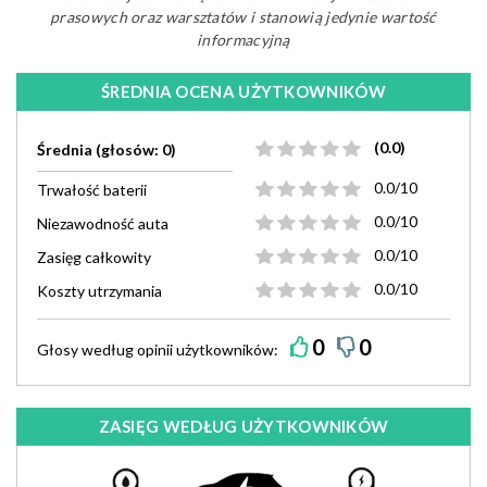
prasowych oraz warsztatów i stanowią jedynie wartość
informacyjną
ŚREDNIA OCENA UŻYTKOWNIKÓW
(0.0)
Średnia (głosów: 0)
0.0/10
Trwałość baterii
0.0/10
Niezawodność auta
0.0/10
Zasięg całkowity
0.0/10
Koszty utrzymania
0
0
Głosy według
opinii
użytkowników:
ZASIĘG WEDŁUG UŻYTKOWNIKÓW