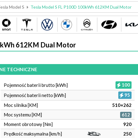
esla Model S
Tesla Model S FL P100D 100kWh 612KM Dual Motor
00kWh 612KM Dual Motor
NE TECHNICZNE
100
Pojemność baterii brutto [kWh]
95
Pojemność baterii netto [kWh]
Moc silnika [KM]
510+262
Moc systemu [KM]
612
Moment obrotowy [Nm]
920
Prędkość maksymalna [km/h]
250