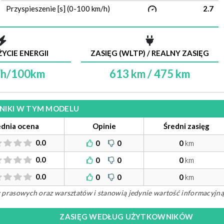
Przyspieszenie [s] (0-100 km/h)
2.7
YCIE ENERGII
ZASIĘG (WLTP) / REALNY ZASIĘG
Wh/100km
613 km / 475 km
ILNIKI W TYM MODELU
ednia ocena
Opinie
Średni zasięg
0.0
0
0
0
km
0.0
0
0
0
km
0.0
0
0
0
km
ów prasowych oraz warsztatów i stanowią jedynie wartość informacyjną
ZASIĘG WEDŁUG UŻYTKOWNIKÓW