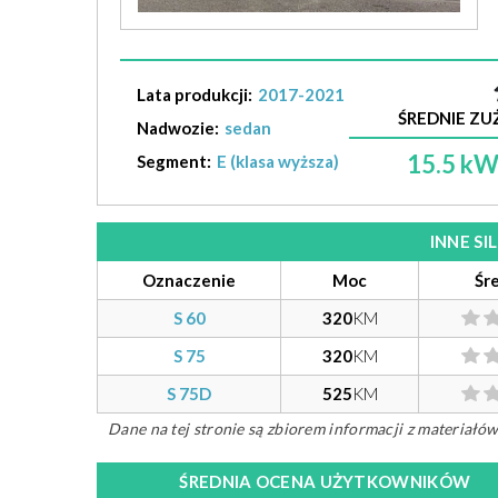
Lata produkcji:
2017-2021
ŚREDNIE ZUŻ
Nadwozie:
sedan
15.5 k
Segment:
E (klasa wyższa)
INNE S
Oznaczenie
Moc
Śr
S 60
320
KM
S 75
320
KM
S 75D
525
KM
Dane na tej stronie są zbiorem informacji z materiał
ŚREDNIA OCENA UŻYTKOWNIKÓW