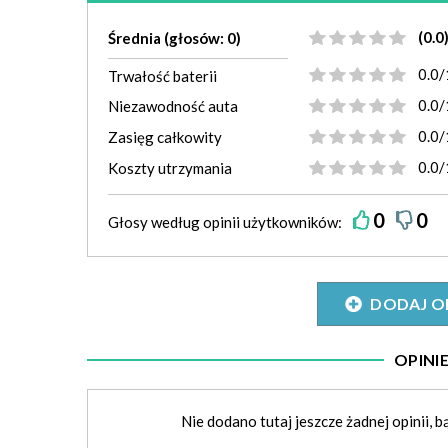
(0.0
Średnia (głosów: 0)
0.0/
Trwałość baterii
0.0/
Niezawodność auta
0.0/
Zasięg całkowity
0.0/
Koszty utrzymania
0
0
Głosy według
opinii
użytkowników:
DODAJ O
OPIN
Nie dodano tutaj jeszcze żadnej opinii, b