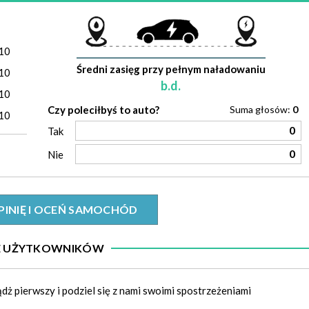
)
10
Średni zasięg przy pełnym naładowaniu
10
b.d.
10
Czy poleciłbyś to auto?
Suma głosów:
0
10
0
Tak
0
Nie
PINIĘ I OCEŃ SAMOCHÓD
IE UŻYTKOWNIKÓW
ądż pierwszy i podziel się z nami swoimi spostrzeżeniami