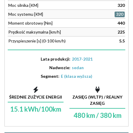
Moc silnika [KM]
320
Moc systemu [KM]
320
Moment obrotowy [Nm]
440
Prędkość maksymalna [km/h]
225
Przyspieszenie [s] (0-100 km/h)
5.5
Lata produkcji:
2017-2021
Nadwozie:
sedan
Segment:
E (klasa wyższa)
ŚREDNIE ZUŻYCIE ENERGII
ZASIĘG (WLTP) / REALNY
ZASIĘG
15.1 kWh/100km
480 km / 380 km