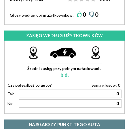
0
0
Głosy według
opinii
użytkowników:
ZASIĘG WEDŁUG UŻYTKOWNIKÓW
Średni zasięg przy pełnym naładowaniu
b.d.
Czy poleciłbyś to auto?
Suma głosów:
0
0
Tak
0
Nie
NAJSŁABSZY PUNKT TEGO AUTA