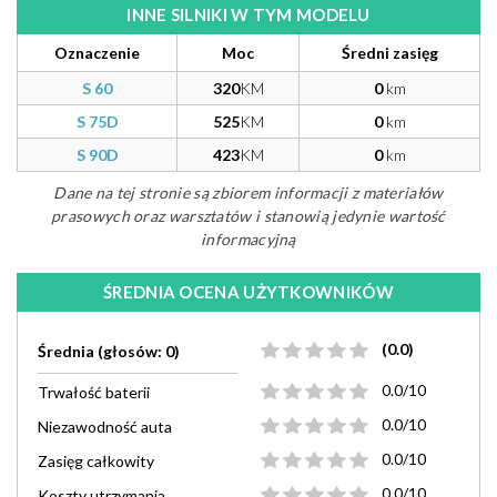
INNE SILNIKI W TYM MODELU
Oznaczenie
Moc
Średni zasięg
S 60
320
KM
0
km
S 75D
525
KM
0
km
S 90D
423
KM
0
km
Dane na tej stronie są zbiorem informacji z materiałów
prasowych oraz warsztatów i stanowią jedynie wartość
informacyjną
ŚREDNIA OCENA UŻYTKOWNIKÓW
(0.0)
Średnia (głosów: 0)
0.0/10
Trwałość baterii
0.0/10
Niezawodność auta
0.0/10
Zasięg całkowity
0.0/10
Koszty utrzymania