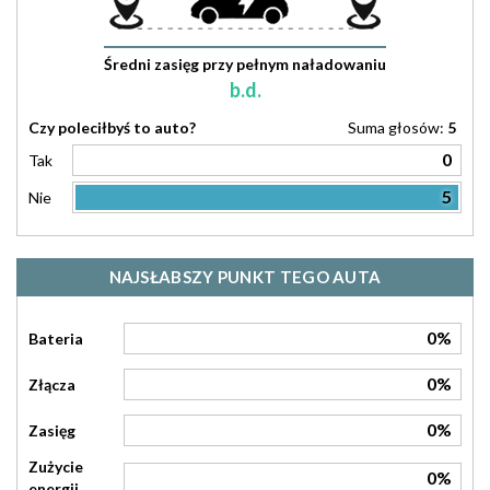
Średni zasięg przy pełnym naładowaniu
b.d.
Czy poleciłbyś to auto?
Suma głosów:
5
0
Tak
5
Nie
NAJSŁABSZY PUNKT TEGO AUTA
0%
Bateria
0%
Złącza
0%
Zasięg
Zużycie
0%
energii