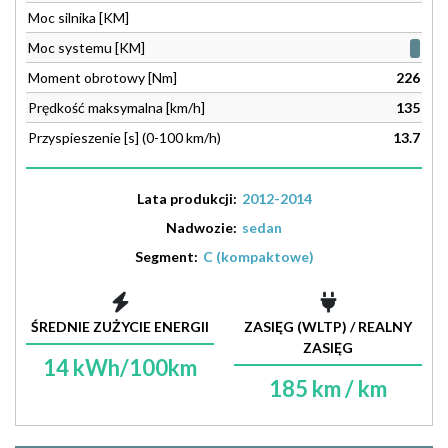
Moc silnika [KM]
Moc systemu [KM]
Moment obrotowy [Nm]
226
Prędkość maksymalna [km/h]
135
Przyspieszenie [s] (0-100 km/h)
13.7
Lata produkcji:
2012-2014
Nadwozie:
sedan
Segment:
C (kompaktowe)
ŚREDNIE ZUŻYCIE ENERGII
ZASIĘG (WLTP) / REALNY
ZASIĘG
14 kWh/100km
185 km / km