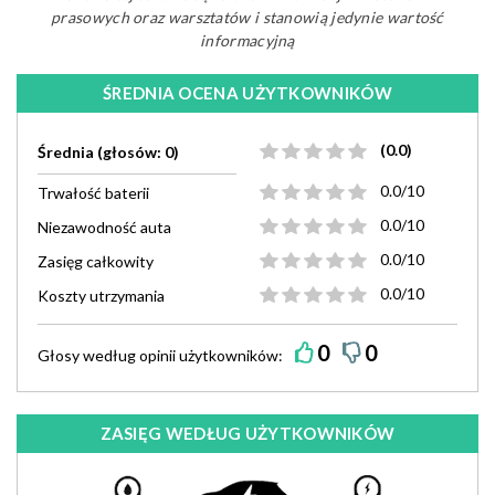
prasowych oraz warsztatów i stanowią jedynie wartość
informacyjną
ŚREDNIA OCENA UŻYTKOWNIKÓW
(0.0)
Średnia (głosów: 0)
0.0/10
Trwałość baterii
0.0/10
Niezawodność auta
0.0/10
Zasięg całkowity
0.0/10
Koszty utrzymania
0
0
Głosy według
opinii
użytkowników:
ZASIĘG WEDŁUG UŻYTKOWNIKÓW